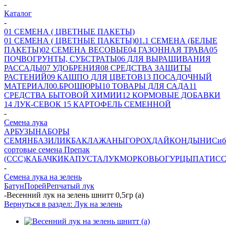
-
Каталог
-
01 СЕМЕНА ( ЦВЕТНЫЕ ПАКЕТЫ)
01 СЕМЕНА ( ЦВЕТНЫЕ ПАКЕТЫ)
01.1 СЕМЕНА (БЕЛЫЕ
ПАКЕТЫ)
02 СЕМЕНА ВЕСОВЫЕ
04 ГАЗОННАЯ ТРАВА
05
ПОЧВОГРУНТЫ, СУБСТРАТЫ
06 ДЛЯ ВЫРАЩИВАНИЯ
РАССАДЫ
07 УДОБРЕНИЯ
08 СРЕДСТВА ЗАЩИТЫ
РАСТЕНИЙ
09 КАШПО ДЛЯ ЦВЕТОВ
13 ПОСАДОЧНЫЙ
МАТЕРИАЛ
00.БРОШЮРЫ
10 ТОВАРЫ ДЛЯ САДА
11
СРЕДСТВА БЫТОВОЙ ХИМИИ
12 КОРМОВЫЕ ДОБАВКИ
14 ЛУК-СЕВОК
15 КАРТОФЕЛЬ СЕМЕННОЙ
-
Семена лука
АРБУЗЫ
НАБОРЫ
СЕМЯН
БАЗИЛИК
БАКЛАЖАНЫ
ГОРОХ
ДАЙКОН
ДЫНИ
Сиб
сортовые семена Препак
(ССС)
КАБАЧКИ
КАПУСТА
ЛУК
МОРКОВЬ
ОГУРЦЫ
ПАТИС
-
Семена лука на зелень
Батун
Порей
Репчатый лук
-
Весенний лук на зелень шнитт 0,5гр (а)
Вернуться в раздел: Лук на зелень