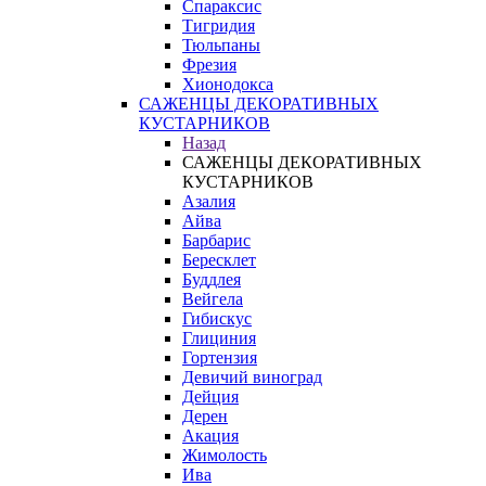
Спараксис
Тигридия
Тюльпаны
Фрезия
Хионодокса
САЖЕНЦЫ ДЕКОРАТИВНЫХ
КУСТАРНИКОВ
Назад
САЖЕНЦЫ ДЕКОРАТИВНЫХ
КУСТАРНИКОВ
Азалия
Айва
Барбарис
Бересклет
Буддлея
Вейгела
Гибискус
Глициния
Гортензия
Девичий виноград
Дейция
Дерен
Акация
Жимолость
Ива