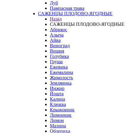
Дуб
Пампасная трава
САЖЕНЦЫ ПЛОДОВО-ЯГОДНЫЕ
Назад
САЖЕНЦЫ ПЛОДОВО-ЯГОДНЫЕ
Абрикос
Алыча
Айва
Виноград
Вишня
Голубика
Груша
Ежевика
Ежемалина
Жимолость
Земляника
Инжир
Йошта
Калина
Клюква
Крыжовник
Лимонник
Лимон
Малина
Облепиха