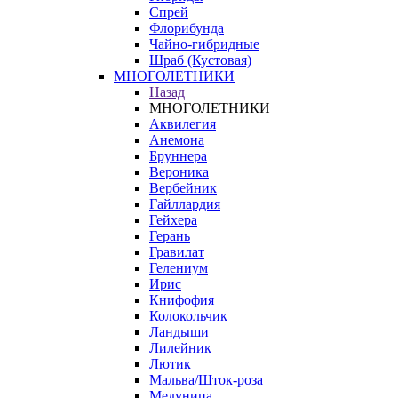
Спрей
Флорибунда
Чайно-гибридные
Шраб (Кустовая)
МНОГОЛЕТНИКИ
Назад
МНОГОЛЕТНИКИ
Аквилегия
Анемона
Бруннера
Вероника
Вербейник
Гайллардия
Гейхера
Герань
Гравилат
Гелениум
Ирис
Книфофия
Колокольчик
Ландыши
Лилейник
Лютик
Мальва/Шток-роза
Медуница