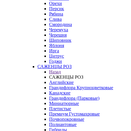
Орехи
Персик
Рябина
Слива
Смородина
Черемуха
Черешня
Шиповник
Яблоня
Ирга
Цитрус
Годжи
САЖЕНЦЫ РОЗ
Назад
САЖЕНЦЫ РОЗ
Английские
Грандифлора Крупноцветковые
Канадские
Грандифлора (Парковые)
Миниатюрные
Плетистые
Премиум Густомахровые
Почвопокровные
Полиантовые
Гибриды