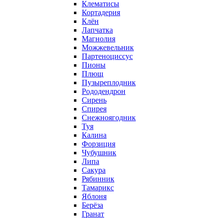
Клематисы
Кортадерия
Клён
Лапчатка
Магнолия
Можжевельник
Партеноциссус
Пионы
Плющ
Пузыреплодник
Рододендрон
Сирень
Спирея
Снежноягодник
Туя
Калина
Форзиция
Чубушник
Липа
Сакура
Рябинник
Тамарикс
Яблоня
Берёза
Гранат