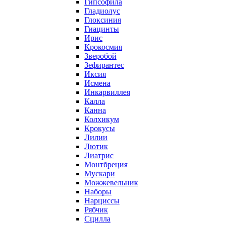
Гипсофила
Гладиолус
Глоксиния
Гиацинты
Ирис
Крокосмия
Зверобой
Зефирантес
Иксия
Исмена
Инкарвиллея
Калла
Канна
Колхикум
Крокусы
Лилии
Лютик
Лиатрис
Монтбреция
Мускари
Можжевельник
Наборы
Нарциссы
Рябчик
Сцилла