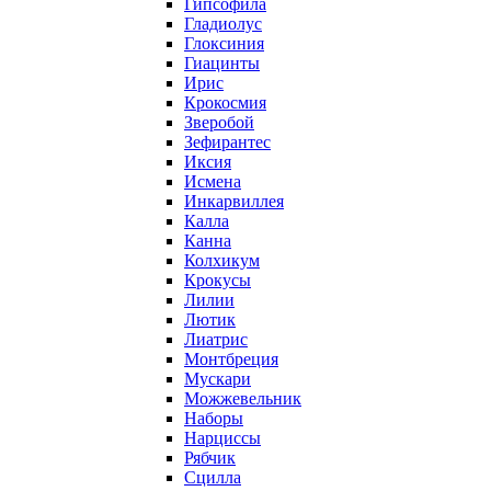
Гипсофила
Гладиолус
Глоксиния
Гиацинты
Ирис
Крокосмия
Зверобой
Зефирантес
Иксия
Исмена
Инкарвиллея
Калла
Канна
Колхикум
Крокусы
Лилии
Лютик
Лиатрис
Монтбреция
Мускари
Можжевельник
Наборы
Нарциссы
Рябчик
Сцилла