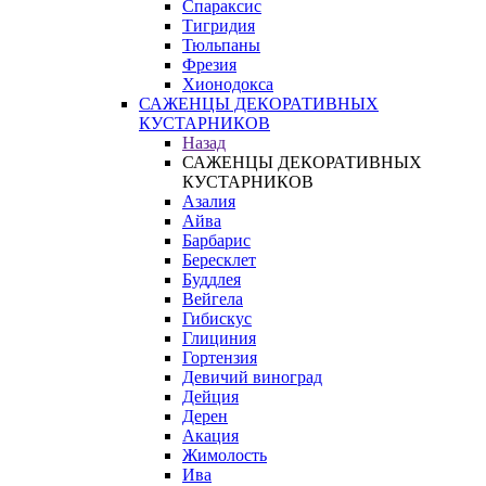
Спараксис
Тигридия
Тюльпаны
Фрезия
Хионодокса
САЖЕНЦЫ ДЕКОРАТИВНЫХ
КУСТАРНИКОВ
Назад
САЖЕНЦЫ ДЕКОРАТИВНЫХ
КУСТАРНИКОВ
Азалия
Айва
Барбарис
Бересклет
Буддлея
Вейгела
Гибискус
Глициния
Гортензия
Девичий виноград
Дейция
Дерен
Акация
Жимолость
Ива