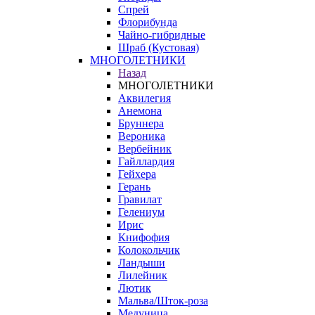
Спрей
Флорибунда
Чайно-гибридные
Шраб (Кустовая)
МНОГОЛЕТНИКИ
Назад
МНОГОЛЕТНИКИ
Аквилегия
Анемона
Бруннера
Вероника
Вербейник
Гайллардия
Гейхера
Герань
Гравилат
Гелениум
Ирис
Книфофия
Колокольчик
Ландыши
Лилейник
Лютик
Мальва/Шток-роза
Медуница