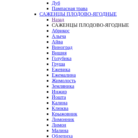
Дуб
Пампасная трава
САЖЕНЦЫ ПЛОДОВО-ЯГОДНЫЕ
Назад
САЖЕНЦЫ ПЛОДОВО-ЯГОДНЫЕ
Абрикос
Алыча
Айва
Виноград
Вишня
Голубика
Груша
Ежевика
Ежемалина
Жимолость
Земляника
Инжир
Йошта
Калина
Клюква
Крыжовник
Лимонник
Лимон
Малина
Облепиха