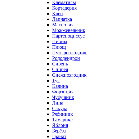
Клематисы
Кортадерия
Клён
Лапчатка
Магнолия
Можжевельник
Партеноциссус
Пионы
Плющ
Пузыреплодник
Рододендрон
Сирень
Спирея
Снежноягодник
Туя
Калина
Форзиция
Чубушник
Липа
Сакура
Рябинник
Тамарикс
Яблоня
Берёза
Гранат