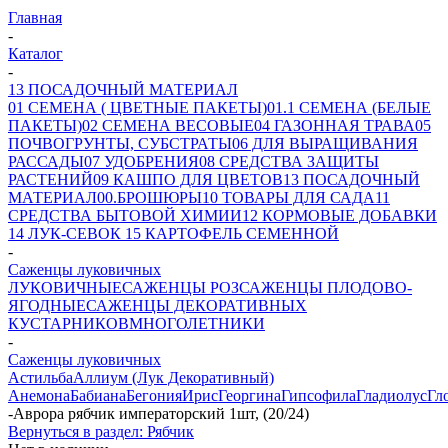
Главная
-
Каталог
-
13 ПОСАДОЧНЫЙ МАТЕРИАЛ
01 СЕМЕНА ( ЦВЕТНЫЕ ПАКЕТЫ)
01.1 СЕМЕНА (БЕЛЫЕ
ПАКЕТЫ)
02 СЕМЕНА ВЕСОВЫЕ
04 ГАЗОННАЯ ТРАВА
05
ПОЧВОГРУНТЫ, СУБСТРАТЫ
06 ДЛЯ ВЫРАЩИВАНИЯ
РАССАДЫ
07 УДОБРЕНИЯ
08 СРЕДСТВА ЗАЩИТЫ
РАСТЕНИЙ
09 КАШПО ДЛЯ ЦВЕТОВ
13 ПОСАДОЧНЫЙ
МАТЕРИАЛ
00.БРОШЮРЫ
10 ТОВАРЫ ДЛЯ САДА
11
СРЕДСТВА БЫТОВОЙ ХИМИИ
12 КОРМОВЫЕ ДОБАВКИ
14 ЛУК-СЕВОК
15 КАРТОФЕЛЬ СЕМЕННОЙ
-
Саженцы луковичных
ЛУКОВИЧНЫЕ
САЖЕНЦЫ РОЗ
САЖЕНЦЫ ПЛОДОВО-
ЯГОДНЫЕ
САЖЕНЦЫ ДЕКОРАТИВНЫХ
КУСТАРНИКОВ
МНОГОЛЕТНИКИ
-
Саженцы луковичных
Астильба
Аллиум (Лук Декоративный)
Анемона
Бабиана
Бегония
Ирис
Георгина
Гипсофила
Гладиолус
Гл
-
Аврора рябчик императорский 1шт, (20/24)
Вернуться в раздел: Рябчик