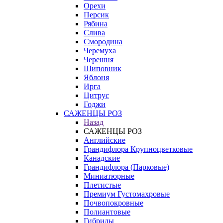
Орехи
Персик
Рябина
Слива
Смородина
Черемуха
Черешня
Шиповник
Яблоня
Ирга
Цитрус
Годжи
САЖЕНЦЫ РОЗ
Назад
САЖЕНЦЫ РОЗ
Английские
Грандифлора Крупноцветковые
Канадские
Грандифлора (Парковые)
Миниатюрные
Плетистые
Премиум Густомахровые
Почвопокровные
Полиантовые
Гибриды