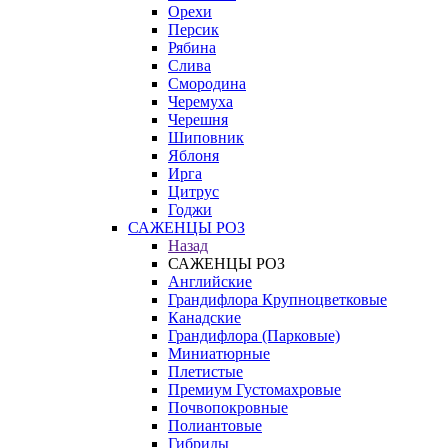
Орехи
Персик
Рябина
Слива
Смородина
Черемуха
Черешня
Шиповник
Яблоня
Ирга
Цитрус
Годжи
САЖЕНЦЫ РОЗ
Назад
САЖЕНЦЫ РОЗ
Английские
Грандифлора Крупноцветковые
Канадские
Грандифлора (Парковые)
Миниатюрные
Плетистые
Премиум Густомахровые
Почвопокровные
Полиантовые
Гибриды