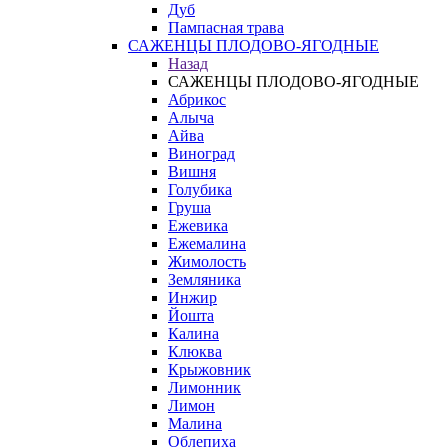
Дуб
Пампасная трава
САЖЕНЦЫ ПЛОДОВО-ЯГОДНЫЕ
Назад
САЖЕНЦЫ ПЛОДОВО-ЯГОДНЫЕ
Абрикос
Алыча
Айва
Виноград
Вишня
Голубика
Груша
Ежевика
Ежемалина
Жимолость
Земляника
Инжир
Йошта
Калина
Клюква
Крыжовник
Лимонник
Лимон
Малина
Облепиха