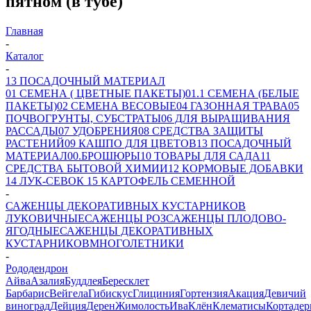
пятном (в тубе)
Главная
-
Каталог
-
13 ПОСАДОЧНЫЙ МАТЕРИАЛ
01 СЕМЕНА ( ЦВЕТНЫЕ ПАКЕТЫ)
01.1 СЕМЕНА (БЕЛЫЕ
ПАКЕТЫ)
02 СЕМЕНА ВЕСОВЫЕ
04 ГАЗОННАЯ ТРАВА
05
ПОЧВОГРУНТЫ, СУБСТРАТЫ
06 ДЛЯ ВЫРАЩИВАНИЯ
РАССАДЫ
07 УДОБРЕНИЯ
08 СРЕДСТВА ЗАЩИТЫ
РАСТЕНИЙ
09 КАШПО ДЛЯ ЦВЕТОВ
13 ПОСАДОЧНЫЙ
МАТЕРИАЛ
00.БРОШЮРЫ
10 ТОВАРЫ ДЛЯ САДА
11
СРЕДСТВА БЫТОВОЙ ХИМИИ
12 КОРМОВЫЕ ДОБАВКИ
14 ЛУК-СЕВОК
15 КАРТОФЕЛЬ СЕМЕННОЙ
-
САЖЕНЦЫ ДЕКОРАТИВНЫХ КУСТАРНИКОВ
ЛУКОВИЧНЫЕ
САЖЕНЦЫ РОЗ
САЖЕНЦЫ ПЛОДОВО-
ЯГОДНЫЕ
САЖЕНЦЫ ДЕКОРАТИВНЫХ
КУСТАРНИКОВ
МНОГОЛЕТНИКИ
-
Рододендрон
Айва
Азалия
Буддлея
Бересклет
Барбарис
Вейгела
Гибискус
Глициния
Гортензия
Акация
Девичий
виноград
Дейция
Дерен
Жимолость
Ива
Клён
Клематисы
Кортадер