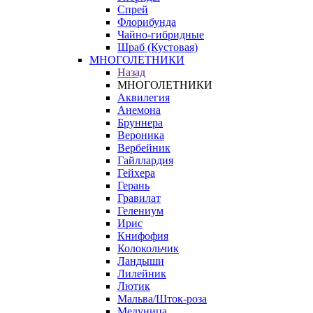
Спрей
Флорибунда
Чайно-гибридные
Шраб (Кустовая)
МНОГОЛЕТНИКИ
Назад
МНОГОЛЕТНИКИ
Аквилегия
Анемона
Бруннера
Вероника
Вербейник
Гайллардия
Гейхера
Герань
Гравилат
Гелениум
Ирис
Книфофия
Колокольчик
Ландыши
Лилейник
Лютик
Мальва/Шток-роза
Медуница