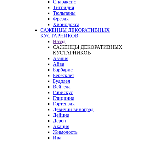
Спараксис
Тигридия
Тюльпаны
Фрезия
Хионодокса
САЖЕНЦЫ ДЕКОРАТИВНЫХ
КУСТАРНИКОВ
Назад
САЖЕНЦЫ ДЕКОРАТИВНЫХ
КУСТАРНИКОВ
Азалия
Айва
Барбарис
Бересклет
Буддлея
Вейгела
Гибискус
Глициния
Гортензия
Девичий виноград
Дейция
Дерен
Акация
Жимолость
Ива