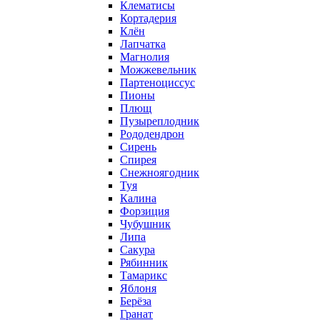
Клематисы
Кортадерия
Клён
Лапчатка
Магнолия
Можжевельник
Партеноциссус
Пионы
Плющ
Пузыреплодник
Рододендрон
Сирень
Спирея
Снежноягодник
Туя
Калина
Форзиция
Чубушник
Липа
Сакура
Рябинник
Тамарикс
Яблоня
Берёза
Гранат