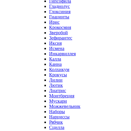
Гипсофила
Гладиолус
Глоксиния
Гиацинты
Ирис
Крокосмия
Зверобой
Зефирантес
Иксия
Исмена
Инкарвиллея
Калла
Канна
Колхикум
Крокусы
Лилии
Лютик
Лиатрис
Монтбреция
Мускари
Можжевельник
Наборы
Нарциссы
Рябчик
Сцилла