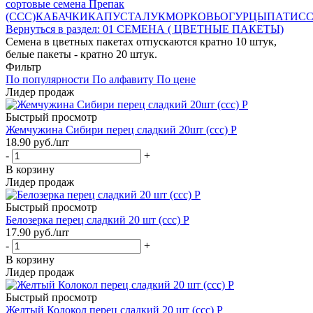
сортовые семена Препак
(ССС)
КАБАЧКИ
КАПУСТА
ЛУК
МОРКОВЬ
ОГУРЦЫ
ПАТИС
Вернуться в раздел: 01 СЕМЕНА ( ЦВЕТНЫЕ ПАКЕТЫ)
Семена в цветных пакетах отпускаются кратно 10 штук,
белые пакеты - кратно 20 штук.
Фильтр
По популярности
По алфавиту
По цене
Лидер продаж
Быстрый просмотр
Жемчужина Сибири перец сладкий 20шт (ссс) Р
18.90
руб.
/шт
-
+
В корзину
Лидер продаж
Быстрый просмотр
Белозерка перец сладкий 20 шт (ссс) Р
17.90
руб.
/шт
-
+
В корзину
Лидер продаж
Быстрый просмотр
Желтый Колокол перец сладкий 20 шт (ссс) Р