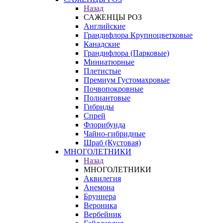
Назад
САЖЕНЦЫ РОЗ
Английские
Грандифлора Крупноцветковые
Канадские
Грандифлора (Парковые)
Миниатюрные
Плетистые
Премиум Густомахровые
Почвопокровные
Полиантовые
Гибриды
Спрей
Флорибунда
Чайно-гибридные
Шраб (Кустовая)
МНОГОЛЕТНИКИ
Назад
МНОГОЛЕТНИКИ
Аквилегия
Анемона
Бруннера
Вероника
Вербейник