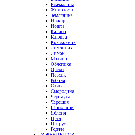
Ежемалина
Жимолость
Земляника
Инжир
Йошта
Калина
Клюква
Крыжовник
Лимонник
Лимон
Малина
Облепиха
Орехи
Персик
Рябина
Слива
Смородина
Черемуха
Черешня
Шиповник
Яблоня
Ирга
Цитрус
Годжи
САЖЕНЦЫ РОЗ