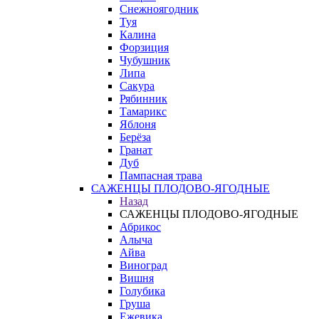
Снежноягодник
Туя
Калина
Форзиция
Чубушник
Липа
Сакура
Рябинник
Тамарикс
Яблоня
Берёза
Гранат
Дуб
Пампасная трава
САЖЕНЦЫ ПЛОДОВО-ЯГОДНЫЕ
Назад
САЖЕНЦЫ ПЛОДОВО-ЯГОДНЫЕ
Абрикос
Алыча
Айва
Виноград
Вишня
Голубика
Груша
Ежевика