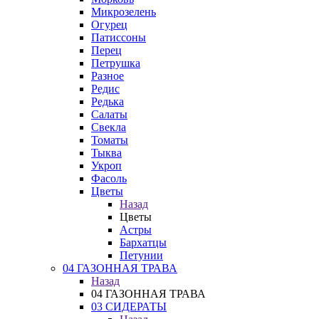
Микрозелень
Огурец
Патиссоны
Перец
Петрушка
Разное
Редис
Редька
Салаты
Свекла
Томаты
Тыква
Укроп
Фасоль
Цветы
Назад
Цветы
Астры
Бархатцы
Петунии
04 ГАЗОННАЯ ТРАВА
Назад
04 ГАЗОННАЯ ТРАВА
03 СИДЕРАТЫ