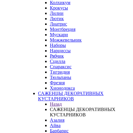
Колхикум
Крокусы
Лилии
Лютик
Лиатрис
Монтбреция
Мускари
Можжевельник
Наборы
Нарциссы
Рябчик
Сцилла
Спараксис
Тигридия
Тюльпаны
Фрезия
Хионодокса
САЖЕНЦЫ ДЕКОРАТИВНЫХ
КУСТАРНИКОВ
Назад
САЖЕНЦЫ ДЕКОРАТИВНЫХ
КУСТАРНИКОВ
Азалия
Айва
Барбарис