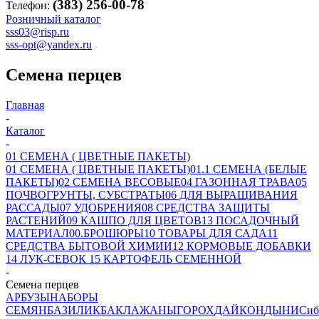
(383) 256-00-78
Телефон:
Розничный каталог
sss03@risp.ru
sss-opt@yandex.ru
Семена перцев
Главная
-
Каталог
-
01 СЕМЕНА ( ЦВЕТНЫЕ ПАКЕТЫ)
01 СЕМЕНА ( ЦВЕТНЫЕ ПАКЕТЫ)
01.1 СЕМЕНА (БЕЛЫЕ
ПАКЕТЫ)
02 СЕМЕНА ВЕСОВЫЕ
04 ГАЗОННАЯ ТРАВА
05
ПОЧВОГРУНТЫ, СУБСТРАТЫ
06 ДЛЯ ВЫРАЩИВАНИЯ
РАССАДЫ
07 УДОБРЕНИЯ
08 СРЕДСТВА ЗАЩИТЫ
РАСТЕНИЙ
09 КАШПО ДЛЯ ЦВЕТОВ
13 ПОСАДОЧНЫЙ
МАТЕРИАЛ
00.БРОШЮРЫ
10 ТОВАРЫ ДЛЯ САДА
11
СРЕДСТВА БЫТОВОЙ ХИМИИ
12 КОРМОВЫЕ ДОБАВКИ
14 ЛУК-СЕВОК
15 КАРТОФЕЛЬ СЕМЕННОЙ
-
Семена перцев
АРБУЗЫ
НАБОРЫ
СЕМЯН
БАЗИЛИК
БАКЛАЖАНЫ
ГОРОХ
ДАЙКОН
ДЫНИ
Сиб