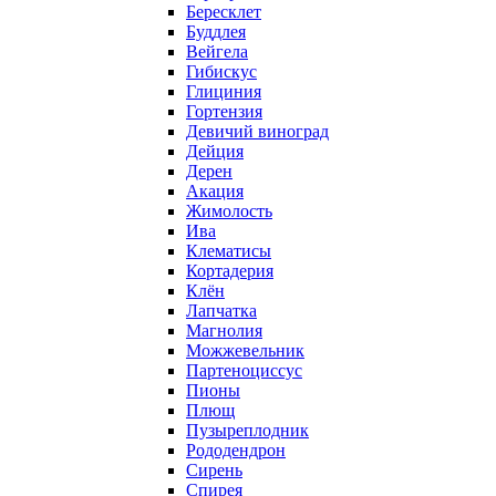
Бересклет
Буддлея
Вейгела
Гибискус
Глициния
Гортензия
Девичий виноград
Дейция
Дерен
Акация
Жимолость
Ива
Клематисы
Кортадерия
Клён
Лапчатка
Магнолия
Можжевельник
Партеноциссус
Пионы
Плющ
Пузыреплодник
Рододендрон
Сирень
Спирея