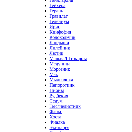
Гайллардия
Гейхера
Герань
Гравилат
Гелениум
Ирис
Книфофия
Колокольчик
Ландыши
Лилейник
Лютик
Мальва/Шток-роза
Медуница
Морозник
Мак
Мыльнянка
Папоротник
Пионы
Рудбекия
Седум
Тысячелистник
Флокс
Хоста
Фиалка
Эхинацея