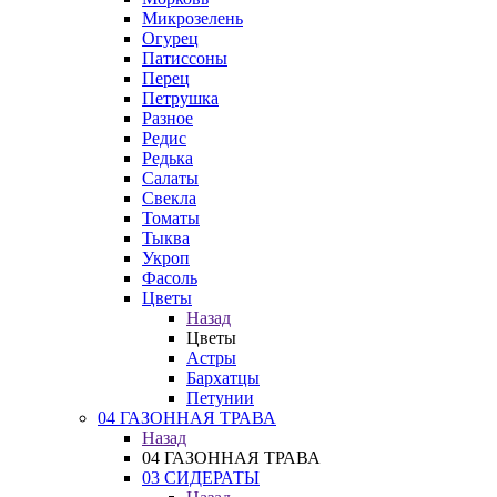
Микрозелень
Огурец
Патиссоны
Перец
Петрушка
Разное
Редис
Редька
Салаты
Свекла
Томаты
Тыква
Укроп
Фасоль
Цветы
Назад
Цветы
Астры
Бархатцы
Петунии
04 ГАЗОННАЯ ТРАВА
Назад
04 ГАЗОННАЯ ТРАВА
03 СИДЕРАТЫ