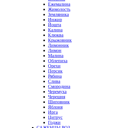
Ежемалина
Жимолость
Земляника
Инжир
Йошта
Калина
Клюква
Крыжовник
Лимонник
Лимон
Малина
Облепиха
Орехи
Персик
Рябина
Слива
Смородина
Черемуха
Черешня
Шиповник
Яблоня
Ирга
Цитрус
Годжи
САЖЕНЦЫ РОЗ