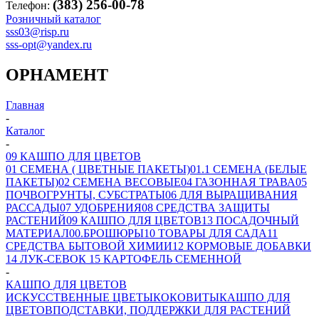
(383) 256-00-78
Телефон:
Розничный каталог
sss03@risp.ru
sss-opt@yandex.ru
ОРНАМЕНТ
Главная
-
Каталог
-
09 КАШПО ДЛЯ ЦВЕТОВ
01 СЕМЕНА ( ЦВЕТНЫЕ ПАКЕТЫ)
01.1 СЕМЕНА (БЕЛЫЕ
ПАКЕТЫ)
02 СЕМЕНА ВЕСОВЫЕ
04 ГАЗОННАЯ ТРАВА
05
ПОЧВОГРУНТЫ, СУБСТРАТЫ
06 ДЛЯ ВЫРАЩИВАНИЯ
РАССАДЫ
07 УДОБРЕНИЯ
08 СРЕДСТВА ЗАЩИТЫ
РАСТЕНИЙ
09 КАШПО ДЛЯ ЦВЕТОВ
13 ПОСАДОЧНЫЙ
МАТЕРИАЛ
00.БРОШЮРЫ
10 ТОВАРЫ ДЛЯ САДА
11
СРЕДСТВА БЫТОВОЙ ХИМИИ
12 КОРМОВЫЕ ДОБАВКИ
14 ЛУК-СЕВОК
15 КАРТОФЕЛЬ СЕМЕННОЙ
-
КАШПО ДЛЯ ЦВЕТОВ
ИСКУССТВЕННЫЕ ЦВЕТЫ
КОКОВИТЫ
КАШПО ДЛЯ
ЦВЕТОВ
ПОДСТАВКИ, ПОДДЕРЖКИ ДЛЯ РАСТЕНИЙ