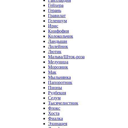
Гайллардия
Гейхера
Герань
Гравилат
Гелениум
Ирис
Книфофия
Колокольчик
Ландыши
Лилейник
Лютик
Мальва/Шток-роза
Медуница
Морозник
Мак
Мыльнянка
Папоротник
Пионы
Рудбекия
Седум
Тысячелистник
Флокс
Хоста
Фиалка
Эхинацея