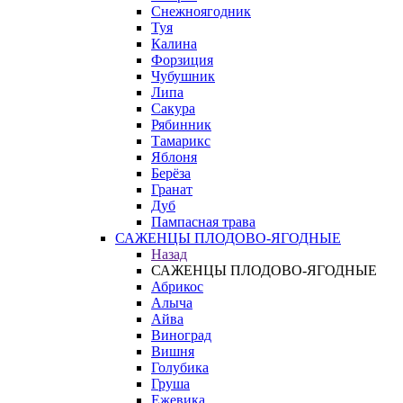
Снежноягодник
Туя
Калина
Форзиция
Чубушник
Липа
Сакура
Рябинник
Тамарикс
Яблоня
Берёза
Гранат
Дуб
Пампасная трава
САЖЕНЦЫ ПЛОДОВО-ЯГОДНЫЕ
Назад
САЖЕНЦЫ ПЛОДОВО-ЯГОДНЫЕ
Абрикос
Алыча
Айва
Виноград
Вишня
Голубика
Груша
Ежевика