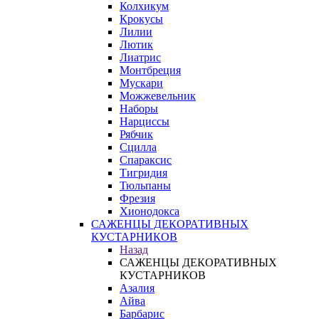
Колхикум
Крокусы
Лилии
Лютик
Лиатрис
Монтбреция
Мускари
Можжевельник
Наборы
Нарциссы
Рябчик
Сцилла
Спараксис
Тигридия
Тюльпаны
Фрезия
Хионодокса
САЖЕНЦЫ ДЕКОРАТИВНЫХ
КУСТАРНИКОВ
Назад
САЖЕНЦЫ ДЕКОРАТИВНЫХ
КУСТАРНИКОВ
Азалия
Айва
Барбарис