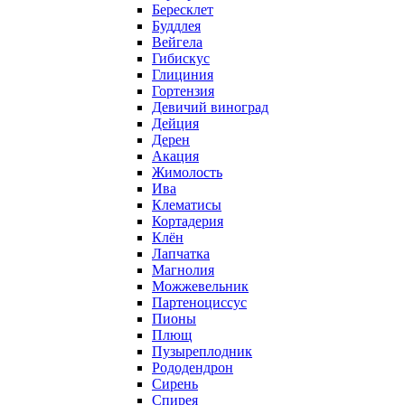
Бересклет
Буддлея
Вейгела
Гибискус
Глициния
Гортензия
Девичий виноград
Дейция
Дерен
Акация
Жимолость
Ива
Клематисы
Кортадерия
Клён
Лапчатка
Магнолия
Можжевельник
Партеноциссус
Пионы
Плющ
Пузыреплодник
Рододендрон
Сирень
Спирея