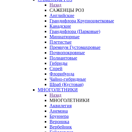
Назад
САЖЕНЦЫ РОЗ
Английские
Грандифлора Крупноцветковые
Канадские
Грандифлора (Парковые)
Миниатюрные
Плетистые
Премиум Густомахровые
Почвопокровные
Полиантовые
Гибриды
Спрей
Флорибунда
Чайно-гибридные
Шраб (Кустовая)
МНОГОЛЕТНИКИ
Назад
МНОГОЛЕТНИКИ
Аквилегия
Анемона
Бруннера
Вероника
Вербейник