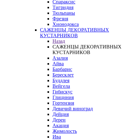
Спараксис
Тигридия
Тюльпаны
Фрезия
Хионодокса
САЖЕНЦЫ ДЕКОРАТИВНЫХ
КУСТАРНИКОВ
Назад
САЖЕНЦЫ ДЕКОРАТИВНЫХ
КУСТАРНИКОВ
Азалия
Айва
Барбарис
Бересклет
Буддлея
Вейгела
Гибискус
Глициния
Гортензия
Девичий виноград
Дейция
Дерен
Акация
Жимолость
Ива