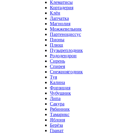
Клематисы
Кортадерия
Клён
Лапчатка
Магнолия
Можжевельник
Партеноциссус
Пионы
Плющ
Пузыреплодник
Рододендрон
Сирень
Спирея
Снежноягодник
Туя
Калина
Форзиция
Чубушник
Липа
Сакура
Рябинник
Тамарикс
Яблоня
Берёза
Гранат