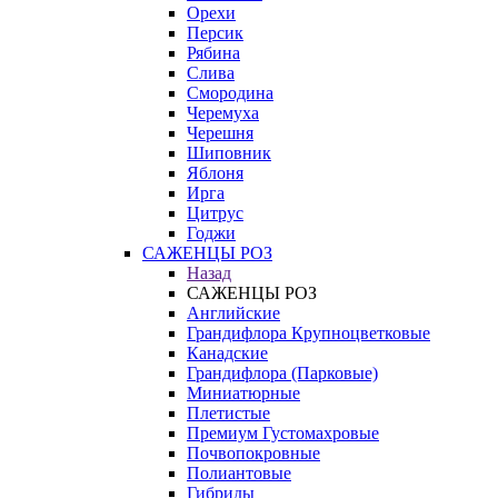
Орехи
Персик
Рябина
Слива
Смородина
Черемуха
Черешня
Шиповник
Яблоня
Ирга
Цитрус
Годжи
САЖЕНЦЫ РОЗ
Назад
САЖЕНЦЫ РОЗ
Английские
Грандифлора Крупноцветковые
Канадские
Грандифлора (Парковые)
Миниатюрные
Плетистые
Премиум Густомахровые
Почвопокровные
Полиантовые
Гибриды