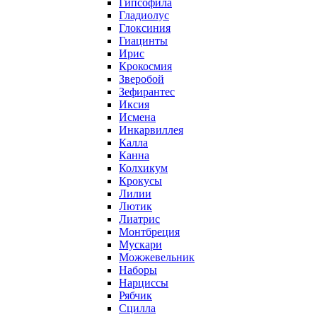
Гипсофила
Гладиолус
Глоксиния
Гиацинты
Ирис
Крокосмия
Зверобой
Зефирантес
Иксия
Исмена
Инкарвиллея
Калла
Канна
Колхикум
Крокусы
Лилии
Лютик
Лиатрис
Монтбреция
Мускари
Можжевельник
Наборы
Нарциссы
Рябчик
Сцилла