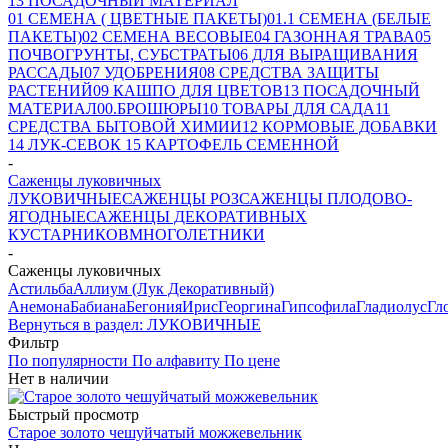
13 ПОСАДОЧНЫЙ МАТЕРИАЛ
01 СЕМЕНА ( ЦВЕТНЫЕ ПАКЕТЫ)
01.1 СЕМЕНА (БЕЛЫЕ
ПАКЕТЫ)
02 СЕМЕНА ВЕСОВЫЕ
04 ГАЗОННАЯ ТРАВА
05
ПОЧВОГРУНТЫ, СУБСТРАТЫ
06 ДЛЯ ВЫРАЩИВАНИЯ
РАССАДЫ
07 УДОБРЕНИЯ
08 СРЕДСТВА ЗАЩИТЫ
РАСТЕНИЙ
09 КАШПО ДЛЯ ЦВЕТОВ
13 ПОСАДОЧНЫЙ
МАТЕРИАЛ
00.БРОШЮРЫ
10 ТОВАРЫ ДЛЯ САДА
11
СРЕДСТВА БЫТОВОЙ ХИМИИ
12 КОРМОВЫЕ ДОБАВКИ
14 ЛУК-СЕВОК
15 КАРТОФЕЛЬ СЕМЕННОЙ
-
Саженцы луковичных
ЛУКОВИЧНЫЕ
САЖЕНЦЫ РОЗ
САЖЕНЦЫ ПЛОДОВО-
ЯГОДНЫЕ
САЖЕНЦЫ ДЕКОРАТИВНЫХ
КУСТАРНИКОВ
МНОГОЛЕТНИКИ
-
Саженцы луковичных
Астильба
Аллиум (Лук Декоративный)
Анемона
Бабиана
Бегония
Ирис
Георгина
Гипсофила
Гладиолус
Гл
Вернуться в раздел: ЛУКОВИЧНЫЕ
Фильтр
По популярности
По алфавиту
По цене
Нет в наличии
Быстрый просмотр
Старое золото чешуйчатый можжевельник