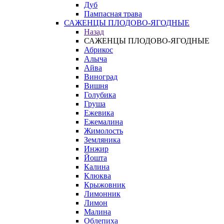
Дуб
Пампасная трава
САЖЕНЦЫ ПЛОДОВО-ЯГОДНЫЕ
Назад
САЖЕНЦЫ ПЛОДОВО-ЯГОДНЫЕ
Абрикос
Алыча
Айва
Виноград
Вишня
Голубика
Груша
Ежевика
Ежемалина
Жимолость
Земляника
Инжир
Йошта
Калина
Клюква
Крыжовник
Лимонник
Лимон
Малина
Облепиха